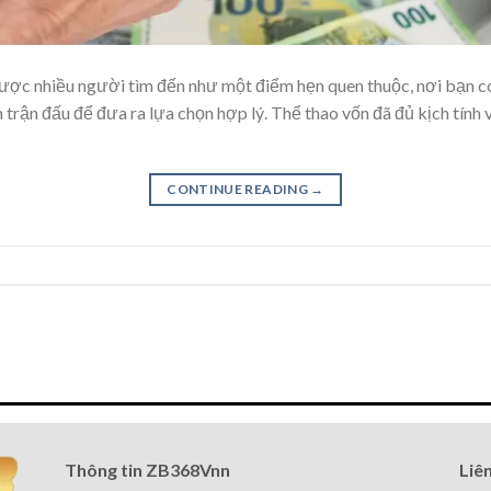
c nhiều người tìm đến như một điểm hẹn quen thuộc, nơi bạn có 
 trận đấu để đưa ra lựa chọn hợp lý. Thể thao vốn đã đủ kịch tính 
CONTINUE READING
→
Thông tin ZB368Vnn
Liê