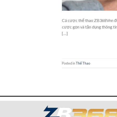
Cá cược thể thao ZB368Vnn đượ
cược gọn và tận dụng thông tin
[…]
Posted in
Thể Thao