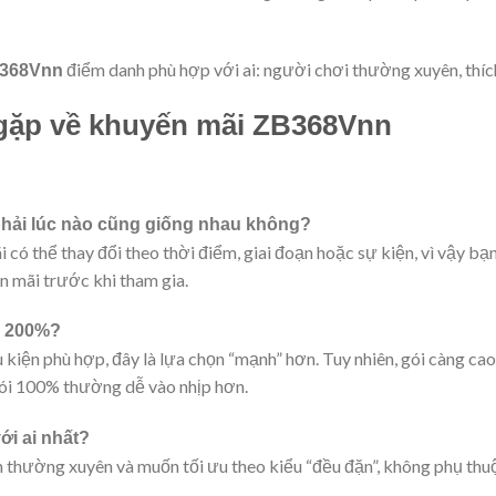
điểm danh phù hợp với ai: người chơi thường xuyên, thích
B368Vnn
gặp về khuyến mãi ZB368Vnn
hải lúc nào cũng giống nhau không?
 có thể thay đổi theo thời điểm, giai đoạn hoặc sự kiện, vì vậy bạ
 mãi trước khi tham gia.
y 200%?
kiện phù hợp, đây là lựa chọn “mạnh” hơn. Tuy nhiên, gói càng ca
ói 100% thường dễ vào nhịp hơn.
i ai nhất?
 thường xuyên và muốn tối ưu theo kiểu “đều đặn”, không phụ thuộ