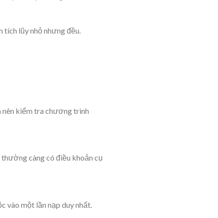
 tích lũy nhỏ nhưng đều.
n nên kiểm tra chương trình
o thường càng có điều khoản cụ
c vào một lần nạp duy nhất.