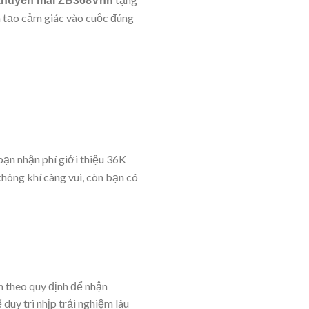
khuyến mãi ZB368Vnn
à tạo cảm giác vào cuộc đúng
bạn nhận phí giới thiệu 36K
không khí càng vui, còn bạn có
h theo quy định để nhận
duy trì nhịp trải nghiệm lâu