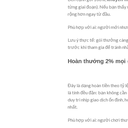
từng giai đoạn). Nếu bạn thấy
rộng hơn ngay từ đầu.
Phù hợp với ai: người mới như
Lưu ý thực tế: gói thưởng càn
trước khi tham gia để tránh nh
Hoàn thưởng 2% mọi 
Đây là dạng hoàn tiền theo tỷ 
là tính đều đặn: bạn không cần
duy trì nhịp giao dịch ổn định
nhất.
Phù hợp với ai: người chơi thườ