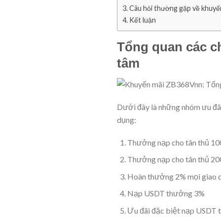
Câu hỏi thường gặp về khuy
Kết luận
Tổng quan các c
tâm
Dưới đây là những nhóm ưu đãi
dụng:
Thưởng nạp cho tân thủ 1
Thưởng nạp cho tân thủ 20
Hoàn thưởng 2% mọi giao d
Nạp USDT thưởng 3%
Ưu đãi đặc biệt nạp USDT 