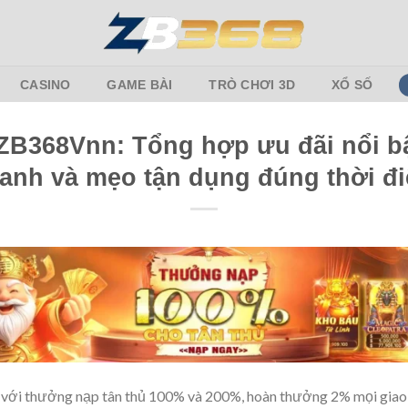
CASINO
GAME BÀI
TRÒ CHƠI 3D
XỔ SỐ
ZB368Vnn: Tổng hợp ưu đãi nổi bậ
anh và mẹo tận dụng đúng thời đ
với thưởng nạp tân thủ 100% và 200%, hoàn thưởng 2% mọi giao 