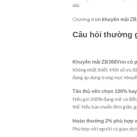
dài.
Chương trình
khuyến mãi Z
Câu hỏi thường 
Khuyến mãi ZB368Vnn có p
Không nhất thiết. Một số ưu đãi
đang áp dụng trong mục khuyến
Tân thủ nên chọn 100% ha
Nếu gói 200% đang mở và điều 
thể. Nếu bạn muốn đơn giản, g
Hoàn thưởng 2% phù hợp vớ
Phù hợp với người có giao dịch