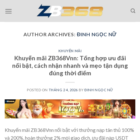
Skip
to
content
AUTHOR ARCHIVES:
ĐINH NGỌC NỮ
KHUYẾN MÃI
Khuyến mãi ZB368Vnn: Tổng hợp ưu đãi
nổi bật, cách nhận nhanh và mẹo tận dụng
đúng thời điểm
POSTED ON
THÁNG 2 4, 2026
BY
ĐINH NGỌC NỮ
Khuyến mãi ZB368Vnn nổi bật với thưởng nạp tân thủ 100%
và 200%, hoàn thưởng 2% mọi giao dịch, ưu đãi nạp USDT