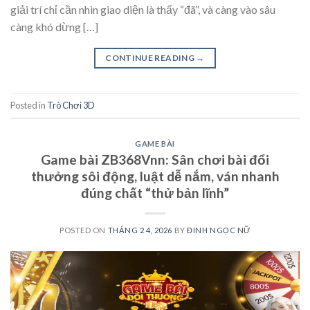
giải trí chỉ cần nhìn giao diện là thấy “đã”, và càng vào sâu
càng khó dừng […]
CONTINUE READING
→
Posted in
Trò Chơi 3D
GAME BÀI
Game bài ZB368Vnn: Sân chơi bài đổi
thưởng sôi động, luật dễ nắm, ván nhanh
đúng chất “thử bản lĩnh”
POSTED ON
THÁNG 2 4, 2026
BY
ĐINH NGỌC NỮ