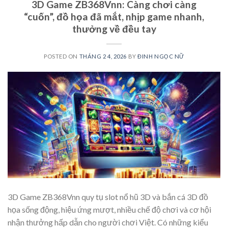
3D Game ZB368Vnn: Càng chơi càng
“cuốn”, đồ họa đã mắt, nhịp game nhanh,
thưởng về đều tay
POSTED ON
THÁNG 2 4, 2026
BY
ĐINH NGỌC NỮ
3D Game ZB368Vnn quy tụ slot nổ hũ 3D và bắn cá 3D đồ
họa sống động, hiệu ứng mượt, nhiều chế độ chơi và cơ hội
nhận thưởng hấp dẫn cho người chơi Việt. Có những kiểu