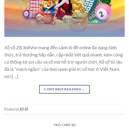
Xổ số ZB368Vnn mang đến sảnh lô đề online đa dạng hình
thức, trả thưởng hấp dẫn, cập nhật kết quả nhanh, kèm công
cụ thống kê soi cầu và sổ mơ hỗ trợ người chơi. Xổ số từ lâu
đã là “mạch ngầm” của thói quen giải trí số học ở Việt Nam,
nơi […]
CONTINUE READING
→
Posted in
Xổ Số
TRÒ CHƠI 3D